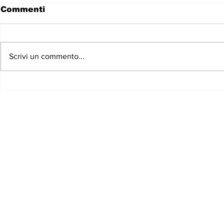
Commenti
Scrivi un commento...
SUSCITARE IL VERO
GUERRE 
STATO D'ECCEZIONE
NEOLIBE